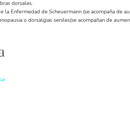
bras dorsales.
y de la Enfermedad de Scheuermann (se acompaña de aum
enopausia o dorsalgias seniles(se acompañan de aument
a
lar