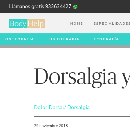
Llámanos gratis
933634427
HOME
ESPECIALIDADE
OSTEOPATIA
FISIOTERAPIA
ECOGRAFÍA
HOME
BLOG
DORSALGIA Y TIPOS DE DOR
Dorsalgia y
Dolor Dorsal/ Dorsálgia
29 noviembre 2018